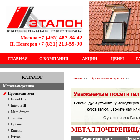
+7 (495) 487-84-42
Москва
+7 (831) 213-59-90
Н. Новгород
ГЛАВНАЯ
О КОМПАНИИ
АКЦИИ
ЦЕНЫ
Г
КАТАЛОГ
Главная
>>
Кровельные покрытия
>>
Металлочерепица
Производители
Grand line
Interprofil
Mera System
Тakotta
Optima
МЕТАЛЛОЧЕРЕПИЦА
Ruukki
Prisma
Характеристики
Цены