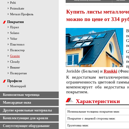
Pelti
Poimukate
Купить листы металлоче
Металл Профиль
можно по цене от 334 ру
Покрытия
Пурал
В
Solano
п
Velur
G
Пластизол
п
Полиэстер
G
Granite
п
п
Cloudy
п
Викинг
JorisIde (Бельгия) и
Ruukki
(Финл
Полиуретан
К недостаткам металлочерепи
Профили
ограниченность цветовой гаммы 
Монтеррей
компенсирует оба недостатка 
покрытием.
Композитная черепица
Характеристики
Мансардные окна
Другие кровельные материалы
Номинальная толщина покрытия мкм:
Комплектующие для кровли
Покрытие с лицевой стороны мкм:
Грунтовка мкм:
Сопутствующее оборудование