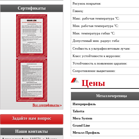
Рисунок покрытия:
Сертификаты
Глянец:
Макс. рабочая температура °C:
Мин. рабочая температура °C:
Мин. температура гибки °C:
Допустимый мин. радиус гиба:
Стойкость к ультрафиолетовым лучам:
Класс устойчивости к коррозии:
Устойчивость к появлению царапин:
Сопротивление выцветанию:
Цены
Металлочерепица
Интерпрофиль
Все сертификаты
Takotta
Задайте нам вопрос
Mera System
Grand Line
Наши контакты
Металл Профиль