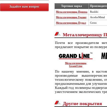
Торговая марка
Производите
Задайте нам вопрос
Металлочерепица Призма
Ruukki
Металлочерепица Гранит
ArcelorMittal
Металлочерепица Пурал
Corus
Металлочерепицу П
Почти все производители ме
предлагают покрытие из полиуре
Металлочерепица
Grand Line
По нашему мнению, в настоящ
производимые вышеперечисл
технологическому поколению, 
предназначенными для улучшения
Каждый год полимеры подвергаю
ужесточением экологических тр
Другие покрытия