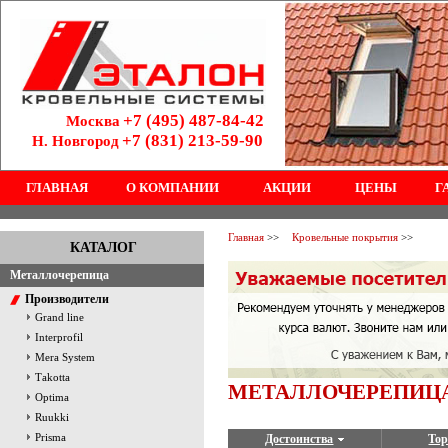
+7 (495) 487-84-42
Москва
+7 (831) 213-59-90
Н. Новгород
ГЛАВНАЯ
О КОМПАНИИ
АКЦИИ
ЦЕНЫ
Г
Главная
>>
Кровельные покрытия
>>
КАТАЛОГ
Металлочерепица
Производители
Grand line
Interprofil
Mera System
Тakotta
МЕТАЛЛОЧЕРЕПИЦ
Optima
Ruukki
Prisma
Достоинства
Тор