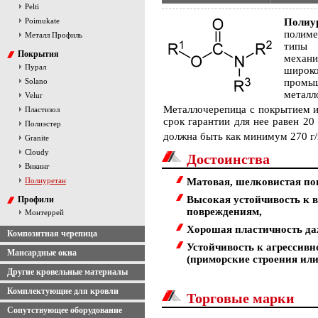
Pelti
Poimukate
Полиу
полим
Металл Профиль
типы
Покрытия
механи
Пурал
широк
Solano
промыш
металл
Velur
Металлочерепица с покрытием из
Пластизол
срок гарантии для нее равен 20
Полиэстер
должна быть как минимум 270 г
Granite
Cloudy
Достоинства
Викинг
Матовая, шелковистая по
Полиуретан
Высокая устойчивость к 
Профили
повреждениям,
Монтеррей
Хорошая пластичность да
Композитная черепица
Устойчивость к агрессив
Мансардные окна
(приморские строения или
Другие кровельные материалы
Комплектующие для кровли
Торговые марки
Сопутствующее оборудование