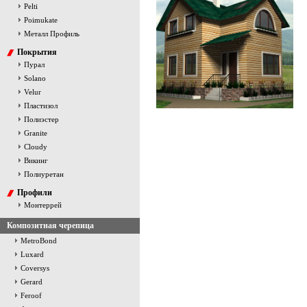
Pelti
Poimukate
Металл Профиль
Покрытия
Пурал
Solano
Velur
Пластизол
Полиэстер
Granite
Cloudy
Викинг
Полиуретан
Профили
Монтеррей
Композитная черепица
MetroBond
Luxard
Coversys
Gerard
Feroof