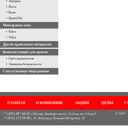
Aquapan
Decra
Roser
QueenTile
Мансардные окна
Fakro
Velux
Другие кровельные материалы
Комплектующие для кровли
Снегозадержатели
Элементы безопасности
Сопутствующее оборудование
ГЛАВНАЯ
О КОМПАНИИ
АКЦИИ
ЦЕНЫ
Г
+7 (495) 487-84-42
© 2007 -
г.Москва, Киевское шоссе, 22-й км, вл. 4 блок Г
+7 (831) 213-59-90
г. Н. Новгород, Большая Печерская, 10