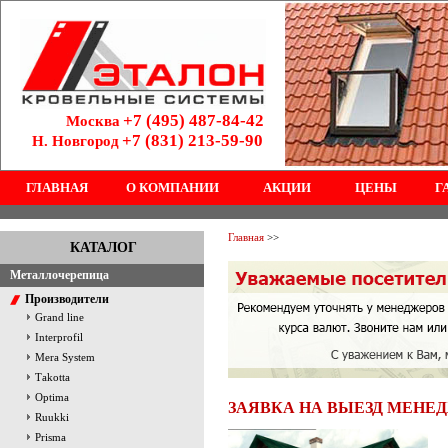
+7 (495) 487-84-42
Москва
+7 (831) 213-59-90
Н. Новгород
ГЛАВНАЯ
О КОМПАНИИ
АКЦИИ
ЦЕНЫ
Г
Главная
>>
КАТАЛОГ
Металлочерепица
Производители
Grand line
Interprofil
Mera System
Тakotta
Optima
ЗАЯВКА НА ВЫЕЗД МЕНЕ
Ruukki
Prisma