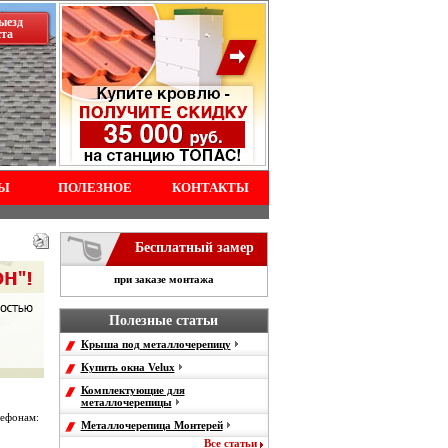
ыезд
ста
Ы
ПОЛЕЗНОЕ
КОНТАКТЫ
Бесплатный замер
при заказе монтажа
Полезные статьи
Крыша под металлочерепицу
Купить окна Velux
Комплектующие для
металлочерепицы
лефонам:
Металлочерепица Монтерей
Все статьи