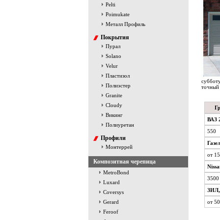
Pelti
Poimukate
Металл Профиль
Покрытия
Пурал
Solano
Velur
Пластизол
субботу
Полиэстер
точный 
Granite
Cloudy
Гр
Викинг
ВАЗ 
Полиуретан
550
Профили
Газел
Монтеррей
от 1
Композитная черепица
Nissa
MetroBond
3500
Luxard
ЗИЛ
Coversys
Gerard
от 5
Feroof