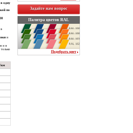
 в одну
Задайте нам вопрос
кой по
00
Палитра цветов RAL
 в
авки
и
м и в
 только
Подобрать цвет
/км