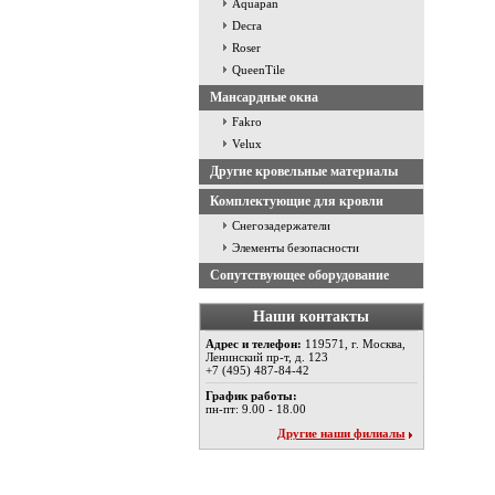
Aquapan
Decra
Roser
QueenTile
Мансардные окна
Fakro
Velux
Другие кровельные материалы
Комплектующие для кровли
Снегозадержатели
Элементы безопасности
Сопутствующее оборудование
Наши контакты
Адрес и телефон:
119571, г. Москва,
Ленинский пр-т, д. 123
+7 (495) 487-84-42
График работы:
пн-пт: 9.00 - 18.00
Другие наши филиалы