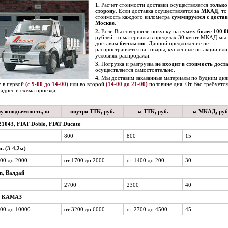
1.
Расчет стоимости доставки осуществляется
только
сторону
. Если доставка осуществляется
за МКАД
, то
стоимость каждого километра
суммируется с достав
Москве
.
2.
Если Вы совершили покупку на сумму
более 100 0
рублей, то материалы в пределах 30 км от МКАД мы
доставим
бесплатно
. Данной предложение не
распространяется на товары, купленные по акции или
условиях распродажи.
3.
Погрузка и разгрузка
не входит в стоимость дост
осуществляется самостоятельно.
4.
Мы доставим заказанные материалы по будним дня
 в первой
(с 9-00 до 14-00)
или во второй
(14-00 до 21-00)
половине дня. От Вас требуется
адрес и схема проезда.
узоподьемность, кг
внутри ТТК, руб.
за ТТК, руб.
за МКАД, руб
21043, FIAT Doblo, FIAT Ducato
800
800
15
ь (3-4,2м)
500 до 2000
от 1700 до 2000
от 1400 до 200
30
n, Валдай
2700
2300
40
, КАМАЗ
000 до 10000
от 3200 до 6000
от 2700 до 4500
45