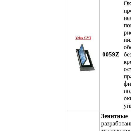
О
п
не
по
ри
Velux GVT
н
об
0059Z
б
к
ос
пр
ф
по
о
ун
Зенитны
разрабо
малоукло