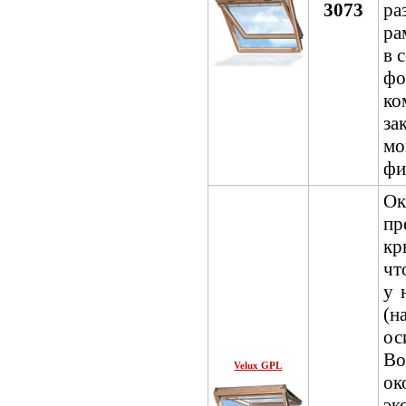
3073
ра
ра
в 
фо
ко
за
м
фи
О
пр
кр
чт
у 
(н
о
Во
Velux GPL
ок
э