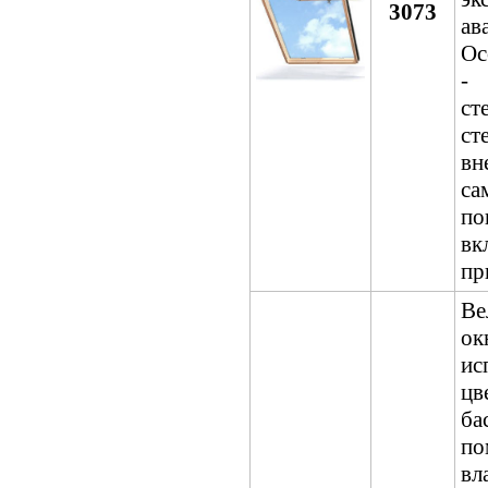
3073
а
Ос
- 
ст
ст
в
са
п
в
пр
Ве
ок
ис
цв
б
по
вл