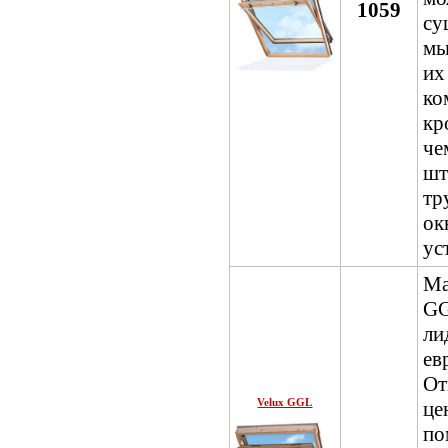
1059
су
мы
и
к
кр
че
шт
тр
о
ус
Ма
G
ли
е
О
Velux GGL
ц
по