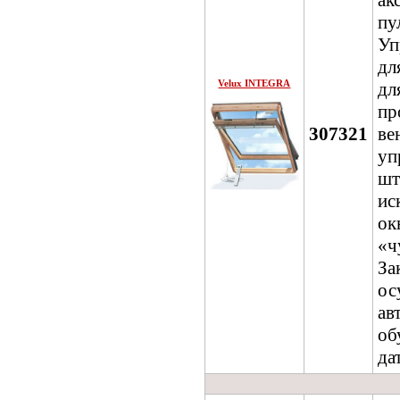
ак
пу
Уп
дл
Velux INTEGRA
д
пр
307321
ве
у
ш
и
о
«
За
ос
а
об
да