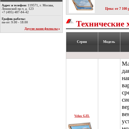
Адрес и телефон:
119571, г. Москва,
Цена: от 7 100 
Ленинский пр-т, д. 123
+7 (495) 487-84-42
График работы:
Технические 
пн-пт: 9.00 - 18.00
Другие наши филиалы
Серия
Модель
Ма
да
н
в
ср
си
ве
ве
Velux GZL
ус
мо