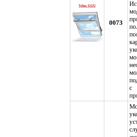
Ис
Velux GGU
м
пр
0073
по
по
к
ук
мо
н
м
по
с
пр
Мо
ук
ус
сл