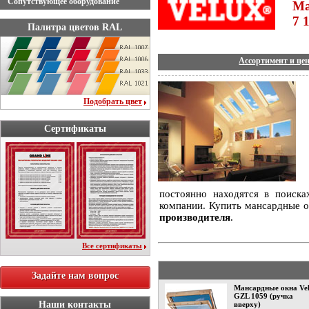
Сопутствующее оборудование
Ма
7 
Палитра цветов RAL
Ассортимент и це
Подобрать цвет
Сертификаты
постоянно находятся в поиск
компании. Купить мансардные 
производителя
.
Все сертификаты
Задайте нам вопрос
Мансардные окна Ve
GZL 1059 (ручка
Наши контакты
вверху)