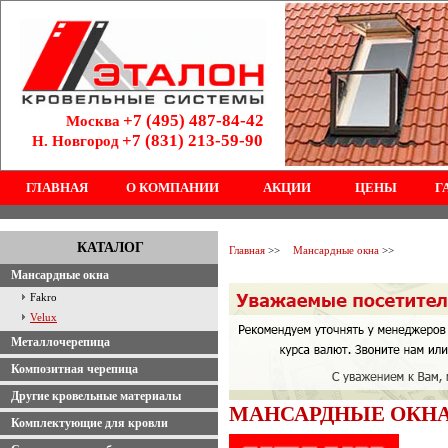
+7 (495) 487-84-42
Москва
+7 (831) 213-59-90
Н. Новгород
ГЛАВНАЯ
О КОМПАНИИ
АКЦИИ
ЦЕНЫ
Г
КАТАЛОГ
Главная
>>
Мансардные окна
>>
Мансардные окна
Fakro
Velux
Металлочерепица
Композитная черепица
Другие кровельные материалы
МАНСАРДНЫЕ ОКНА
Комплектующие для кровли