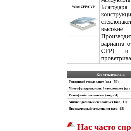
Благода
Velux CFP/CVP
конструк
стеклопак
высокие 
Произво
варианта о
СFP) и 
проветрива
Код стеклопакета
Усиленный стеклопакет (код - 59)
Многофункциональный стеклопакет (код 
Рельефный стеклопакет (код -34)
Антивандальный стеклопакет (код -41)
Двухкамерный стеклопакет (код -65)
Нас часто с