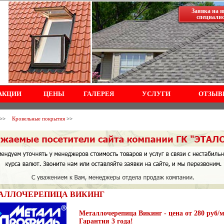
Заявка на в
специали
АКЦИИ
ЦЕНЫ
ГАЛЕРЕЯ
УСЛУГИ
ОТЗЫВ
>>
Кровельные покрытия
>>
АЛЛОЧЕРЕПИЦА ВИКИНГ
Металлочерепица Викинг - цена от 280 руб/
Гарантия 3 года!