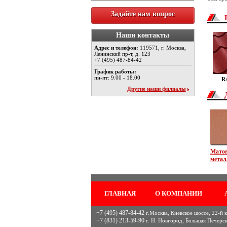
Задайте нам вопрос
Наши контакты
Адрес и телефон:
119571, г. Москва,
Ленинский пр-т, д. 123
+7 (495) 487-84-42
График работы:
пн-пт: 9.00 - 18.00
R
Другие наши филиалы
Мато
метал
ГЛАВНАЯ
О КОМПАНИИ
+7 (495) 487-84-42
г.Москва, Киевское шоссе, 22-й км
+7 (831) 213-59-90
г. Н. Новгород, Большая Печерск