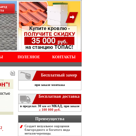
ыезд
ста
Ы
ПОЛЕЗНОЕ
КОНТАКТЫ
Бесплатный замер
при заказе монтажа
Бесплатная доставка
в пределах 30 км от МКАД, при заказе
≥ 100 000 руб.
Преимущества
Создает визуальное ощущения
2
м
.
благородного и богатого вида
металлочерепицы.