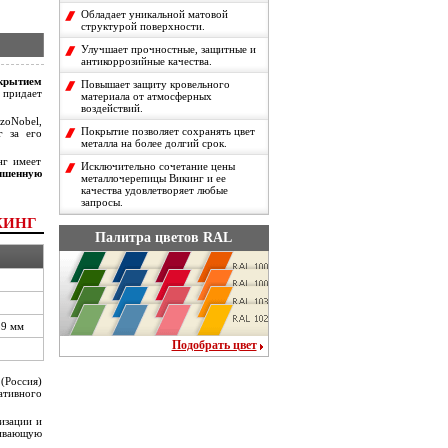
Обладает уникальной матовой
структурой поверхности.
Улучшает прочностные, защитные и
антикоррозийные качества.
крытием
Повышает защиту кровельного
придает
материала от атмосферных
воздействий.
oNobel,
Покрытие позволяет сохранять цвет
г за его
металла на более долгий срок.
нг имеет
Исключительно сочетание цены
чшенную
металлочерепицы Викинг и ее
качества удовлетворяет любые
запросы.
КИНГ
Палитра цветов RAL
9 мм
Подобрать цвет
 (Россия)
ативного
изации и
ливающую