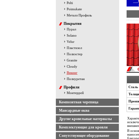
Pelti
Poimukate
Металл Профиль
Покрытия
Пурал
Solano
Velur
Пластизол
Полиэстер
Granite
Cloudy
Викинг
Полиуретан
Профили
Сталь
Монтеррей
Толщи
Произв
Композитная черепица
Гаран
Мансардные окна
Характе
Другие кровельные материалы
исключи
внешнег
Комплектующие для кровли
В основ
наноси
Сопутствующее оборудование
благоро