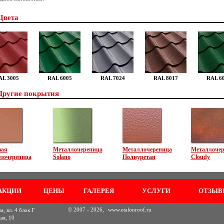
Цвета
AL 3005
RAL 6005
RAL 7024
RAL 8017
RAL 6
Другие покрытия
вая
Металлочерепица
Металлочерепица
Металлочер
лочерепица
Solano
Полиуретан
Cloudy
АКЦИИ
ЦЕНЫ
ГАЛЕРЕЯ
УСЛУГИ
ОТЗЫВ
© 2007 - 2026,
www.etalonroof.ru
, вл. 4 блок Г
ая, 10