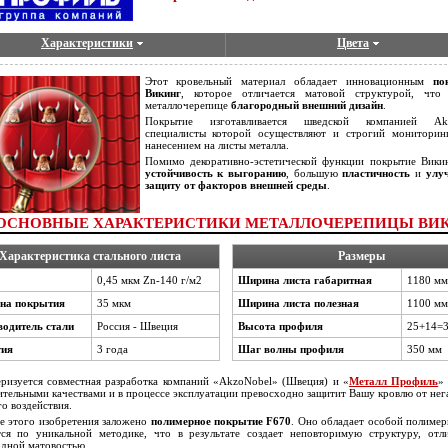
Характеристики
Цвета
Этот кровельный материал обладает инновационным
по
Викинг
, которое отличается матовой структурой, что 
металлочерепице
благородный внешний дизайн
.
Покрытие изготавливается шведской компанией Akz
специалисты которой осуществляют и строгий мониторин
нанесением на листы металла.
Помимо декоративно-эстетической функции покрытие Вики
устойчивость к выгоранию
, большую
пластичность
и
улу
защиту от факторов внешней среды
.
ОСНОВНЫЕ ХАРАКТЕРИСТИКИ МЕТАЛЛОЧЕРЕПИЦЫ ВИ
Характеристика стального листа
Размеры
0,45 мкм Zn-140 г/м2
Ширина листа габаритная
1180 мм
на покрытия
35 мкм
Ширина листа полезная
1100 мм
одитель стали
Россия - Швеция
Высота профиля
25+14=3
тия
3 года
Шаг волны профиля
350 мм
ризуется совместная разработка компаний «AkzoNobel» (Швеция) и «
Металл Профиль
»
тельными качествами и в процессе эксплуатации превосходно защитит Вашу кровлю от нег
о воздействия.
е этого изобретения заложено
полимерное покрытие F670
. Оно обладает особой полимер
тся по уникальной методике, что в результате создает неповторимую структуру, от
дной матовостью.