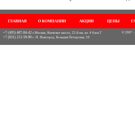
ГЛАВНАЯ
О КОМПАНИИ
АКЦИИ
ЦЕНЫ
Г
+7 (495) 487-84-42
© 2007 -
г.Москва, Киевское шоссе, 22-й км, вл. 4 блок Г
+7 (831) 213-59-90
г. Н. Новгород, Большая Печерская, 10