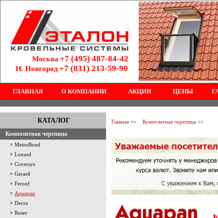
+7 (495) 487-84-42
Москва
+7 (831) 213-59-90
Н. Новгород
ГЛАВНАЯ
О КОМПАНИИ
АКЦИИ
ЦЕНЫ
Г
КАТАЛОГ
Главная
>>
Композитная черепица
>>
Композитная черепица
MetroBond
Luxard
Coversys
Gerard
Feroof
Aquapan
Decra
Roser