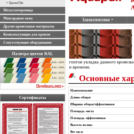
QueenTile
Металлочерепица
Мансардные окна
Характеристики
Другие кровельные материалы
Комплектующие для кровли
Сопутствующее оборудование
Палитра цветов RAL
гонтов укладка данного кровель
и времени.
Основные ха
Подобрать цвет
Наименование
Сертификаты
Длина общая
Ширина общая/эффективная
Площадь листа
Площадь эффективная
Высота волны
Вес кв.м