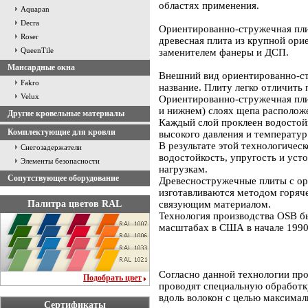
областях применения.
Aquapan
Decra
Ориентированно-стружечная плит
Roser
древесная плита из крупной ор
QueenTile
заменителем фанеры и ДСП.
Мансардные окна
Внешний вид ориентированно-ст
Fakro
название. Плиту легко отличить
Velux
Ориентированно-стружечная плит
и нижнем) слоях щепа расположе
Другие кровельные материалы
Каждый слой проклеен водостой
Комплектующие для кровли
высокого давления и температур
В результате этой технологичес
Снегозадержатели
водостойкость, упругость и уст
Элементы безопасности
нагрузкам.
Сопутствующее оборудование
Древесностружечные плиты с ор
изготавливаются методом горяч
Палитра цветов RAL
связующим материалом.
Технология производства OSB 
масштабах в США в начале 1990-
Согласно данной технологии про
Подобрать цвет
проводят специальную обработку
вдоль волокон с целью максима
Сертификаты