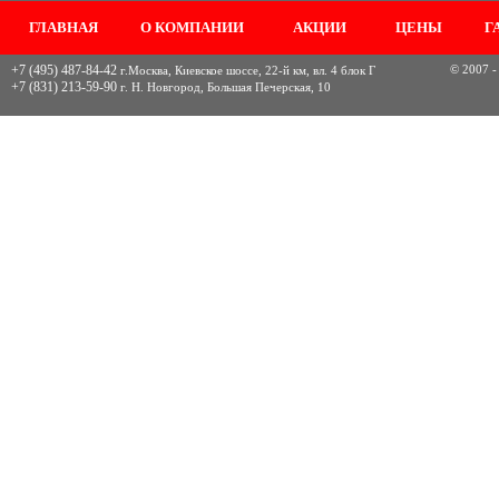
ГЛАВНАЯ
О КОМПАНИИ
АКЦИИ
ЦЕНЫ
Г
+7 (495) 487-84-42
© 2007 -
г.Москва, Киевское шоссе, 22-й км, вл. 4 блок Г
+7 (831) 213-59-90
г. Н. Новгород, Большая Печерская, 10