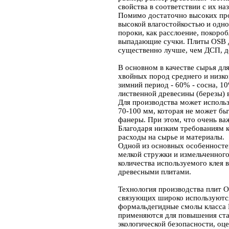
свойства в соответствии с их на
Помимо достаточно высоких про
высокой влагостойкостью и одн
пороки, как расслоение, покоро
выпадающие сучки. Плиты OSB 
существенно лучше, чем ДСП, д
В основном в качестве сырья дл
хвойных пород среднего и низког
зимний период - 60% - сосна, 10
лиственной древесины (березы) 
Для производства может исполь
70-100 мм, которая не может бы
фанеры. При этом, что очень ва
Благодаря низким требованиям 
расходы на сырье и материалы.
Одной из основных особенносте
мелкой стружки и измельченного
количества используемого клея 
древесными плитами.
Технология производства плит O
связующих широко используютс
формальдегидные смолы класса Е
применяются для повышения ста
экологической безопасности, оц