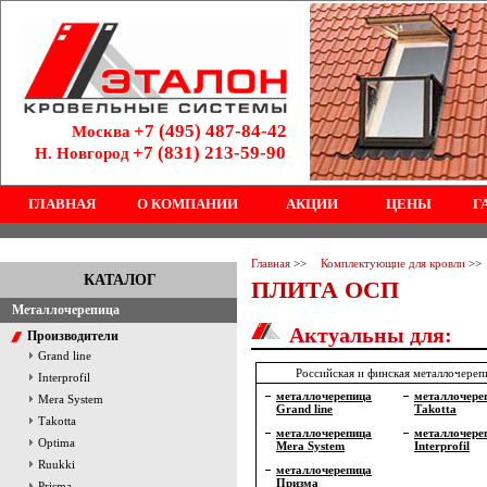
+7 (495) 487-84-42
Москва
+7 (831) 213-59-90
Н. Новгород
ГЛАВНАЯ
О КОМПАНИИ
АКЦИИ
ЦЕНЫ
Г
Главная
>>
Комплектующие для кровли
>>
КАТАЛОГ
ПЛИТА ОСП
Металлочерепица
Актуальны для:
Производители
Grand line
Российская и финская металлочере
Interprofil
металлочерепица
металлочере
Mera System
Grand line
Тakotta
Тakotta
металлочерепица
металлочере
Optima
Mera System
Interprofil
Ruukki
металлочерепица
Призма
Prisma