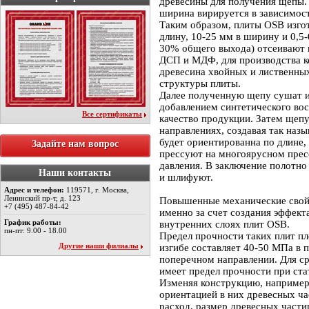
древесины для получения щепы. 
ширина вирируется в зависимост
Таким образом, плиты OSB изгот
длину, 10-25 мм в ширину и 0,5-
30% общего выхода) отсеивают и
ДСП и МДФ, для производства к
древесина хвойных и лиственны
структуры плиты.
Далее полученную щепу сушат 
добавлением синтетического вос
Все сертификаты
качество продукции. Затем щеп
направлениях, создавая так наз
будет ориентированна по длине, 
Задайте нам вопрос
прессуют на многоярусном прес
давления. В заключение полотн
Наши контакты
и шлифуют.
Адрес и телефон:
119571, г. Москва,
Ленинский пр-т, д. 123
Повышенные механические свой
+7 (495) 487-84-42
именно за счет создания эффект
График работы:
внутренних слоях плит OSB.
пн-пт: 9.00 - 18.00
Предел прочности таких плит пл
Другие наши филиалы
изгибе составляет 40-50 МПа в 
поперечном направлении. Для ср
имеет предел прочности при ста
Изменяя конструкцию, например,
ориентацией в них древесных ча
расход, размер древесных части