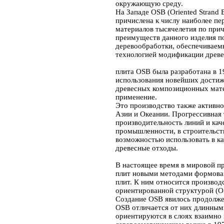
окружающую среду.
На Западе OSB (Oriented Strand
причислена к числу наиболее п
материалов тысячелетия по прич
преимуществ данного изделия п
деревообработки, обеспечивае
технологией модификации древе
плита OSB была разработана в 
использования новейших достиж
древесных композиционных мате
применение.
Это производство также активно 
Азии и Океании. Прогрессивная
производительность линий и кач
промышленности, в строительств
возможностью использовать в ка
древесные отходы.
В настоящее время в мировой п
плит новыми методами формова
плит. К ним относится произво
ориентированной структурой (O
Создание OSB явилось продолжен
OSB отличается от них длинным
ориентируются в слоях взаимно