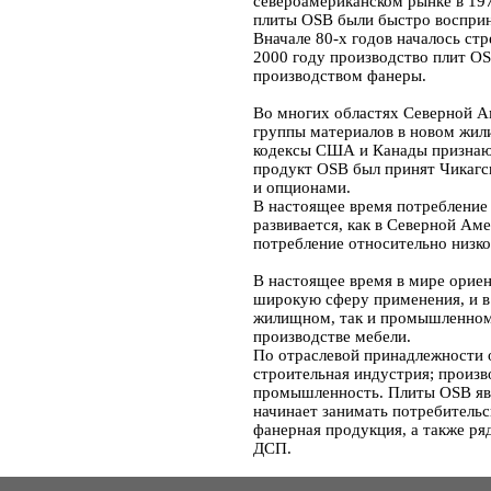
североамериканском рынке в 197
плиты OSB были быстро воспри
Вначале 80-х годов началось ст
2000 году производство плит O
производством фанеры.
Во многих областях Северной А
группы материалов в новом жил
кодексы США и Канады признают
продукт OSB был принят Чикагс
и опционами.
В настоящее время потребление
развивается, как в Северной Аме
потребление относительно низко
В настоящее время в мире орие
широкую сферу применения, и в 
жилищном, так и промышленном 
производстве мебели.
По отраслевой принадлежности 
строительная индустрия; произв
промышленность. Плиты OSB яв
начинает занимать потребитель
фанерная продукция, а также ря
ДСП.