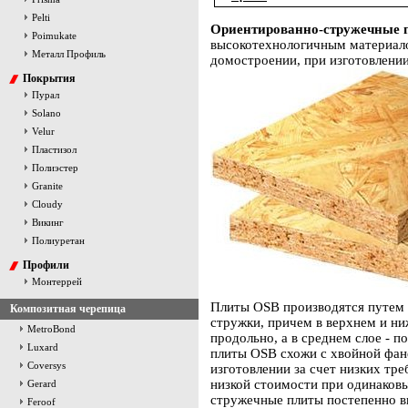
Pelti
Ориентированно-стружечные 
Poimukate
высокотехнологичным материал
Металл Профиль
домостроении, при изготовлении
Покрытия
Пурал
Solano
Velur
Пластизол
Полиэстер
Granite
Cloudy
Викинг
Полиуретан
Профили
Монтеррей
Плиты OSB производятся путем 
Композитная черепица
стружки, причем в верхнем и н
MetroBond
продольно, а в среднем слое - 
Luxard
плиты OSB схожи с хвойной фане
Coversys
изготовлении за счет низких тре
низкой стоимости при одинаков
Gerard
стружечные плиты постепенно 
Feroof